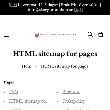
🇸🇪 Leveranstid 1-3 dagar | Fraktfritt över 400:- |
info@skaggprodukter.se |🇸🇪
HTML sitemap for pages
Hem
HTML sitemap for pages
Pages
FAQ
Blog test
HTML sitemap for pages
Fraktpolicy