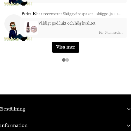
Petri K
har recenserat
Skäggvårdspaket - skäggolja + skäggvax Trollskog
Väldigt god lukt och hög kvalitet
för 6 tim sedan
Visa mer
Beställning
Bli ambassadör
Information
Integritetspolicy