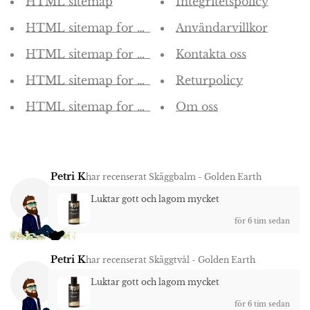
HTML sitemap
Integritetspolicy
HTML sitemap for blogs
Användarvillkor
HTML sitemap for articles
Kontakta oss
HTML sitemap for products
Returpolicy
HTML sitemap for collections
Om oss
Petri K
har recenserat
Skäggbalm - Golden Earth
Luktar gott och lagom mycket
för 6 tim sedan
Petri K
har recenserat
Skäggtvål - Golden Earth
Luktar gott och lagom mycket
för 6 tim sedan