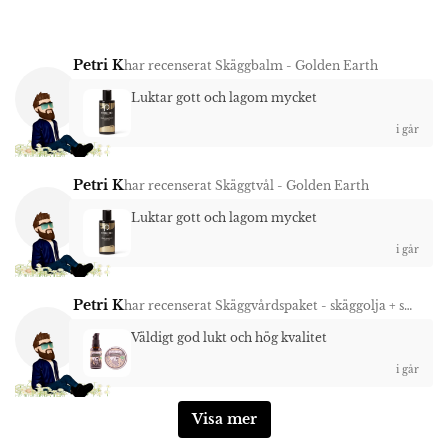
Petri K
har recenserat
Skäggbalm - Golden Earth
Luktar gott och lagom mycket
i går
Petri K
har recenserat
Skäggtvål - Golden Earth
Luktar gott och lagom mycket
i går
Petri K
har recenserat
Skäggvårdspaket - skäggolja + skäggvax Trollskog
Väldigt god lukt och hög kvalitet
i går
Visa mer