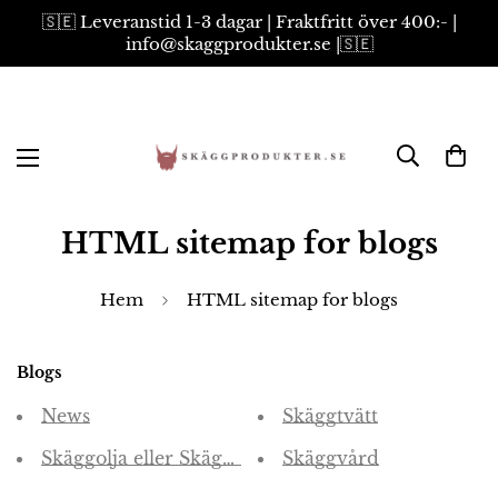
🇸🇪 Leveranstid 1-3 dagar | Fraktfritt över 400:- |
info@skaggprodukter.se |🇸🇪
HTML sitemap for blogs
Hem
HTML sitemap for blogs
Blogs
News
Skäggtvätt
Skäggolja eller Skäggbalm
Skäggvård