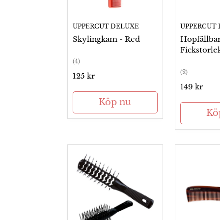
UPPERCUT DELUXE
UPPERCUT 
Skylingkam - Red
Hopfällba
Fickstorle
(4)
(2)
Ordinarie
125 kr
pris
Ordinarie
149 kr
pris
Köp nu
Kö