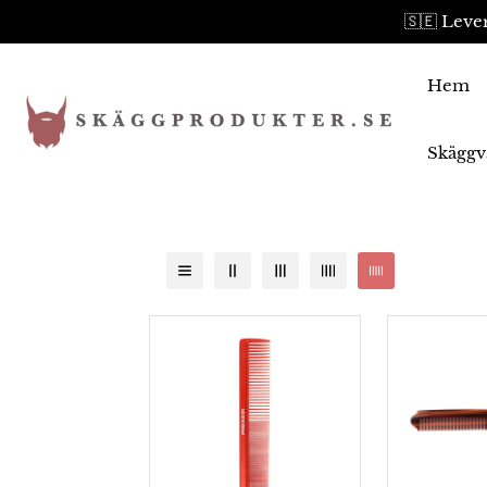
🇸🇪 Lever
Hem
Skäggv