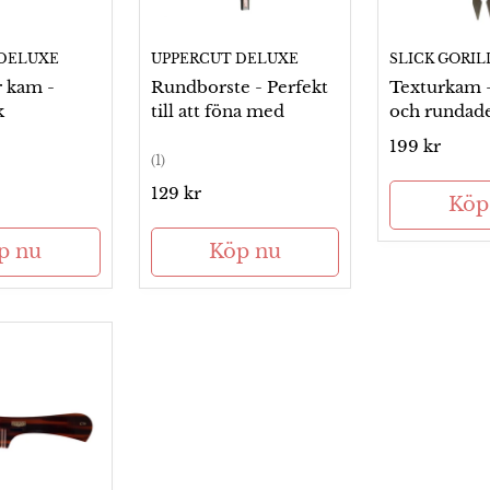
DELUXE
UPPERCUT DELUXE
SLICK GORIL
r kam -
Rundborste - Perfekt
Texturkam 
k
till att föna med
och rundade
Ordinarie
199 kr
(1)
pris
Ordinarie
129 kr
Köp
pris
p nu
Köp nu