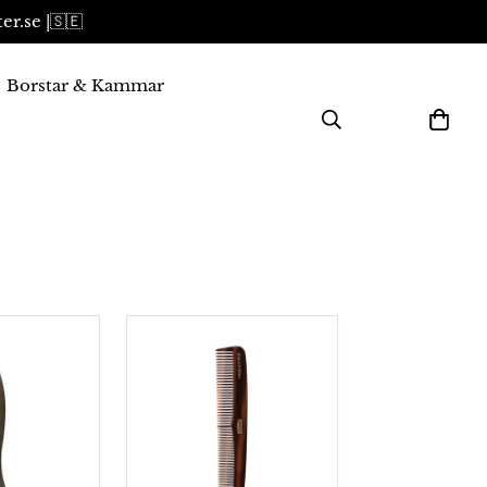
er.se |🇸🇪
Borstar & Kammar