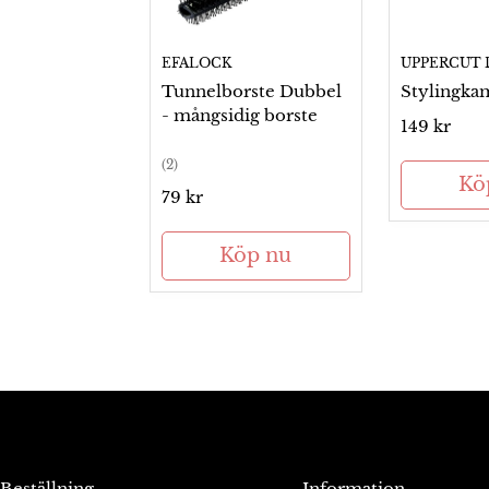
EFALOCK
UPPERCUT 
Tunnelborste Dubbel
Stylingka
- mångsidig borste
Ordinarie
149 kr
pris
(2)
Kö
Ordinarie
79 kr
pris
Köp nu
Beställning
Information