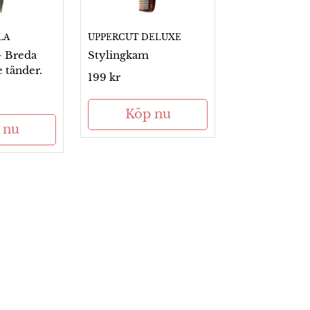
LA
UPPERCUT DELUXE
- Breda
Stylingkam
 tänder.
Ordinarie
199 kr
pris
Köp nu
 nu