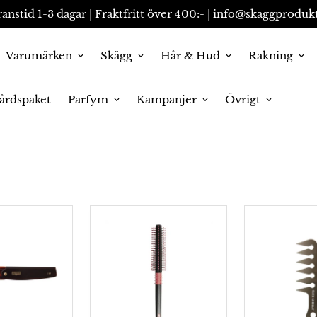
anstid 1-3 dagar | Fraktfritt över 400:- | info@skaggprodukt
Varumärken
Skägg
Hår & Hud
Rakning
årdspaket
Parfym
Kampanjer
Övrigt