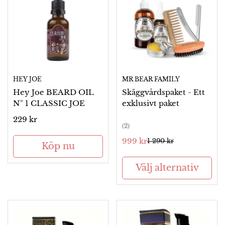
HEY JOE
MR BEAR FAMILY
Hey Joe BEARD OIL
Skäggvårdspaket - Ett
Nº 1 CLASSIC JOE
exklusivt paket
Ordinarie
229 kr
(2)
pris
999 kr
1 290 kr
Försäljningspris
Ordinarie
Köp nu
pris
Välj alternativ