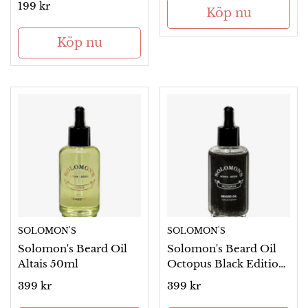
Ordinarie
199 kr
Köp nu
pris
Köp nu
SOLOMON'S
SOLOMON'S
Solomon's Beard Oil
Solomon's Beard Oil
Altais 50ml
Octopus Black Edition
50ml
Ordinarie
399 kr
Ordinarie
399 kr
pris
pris