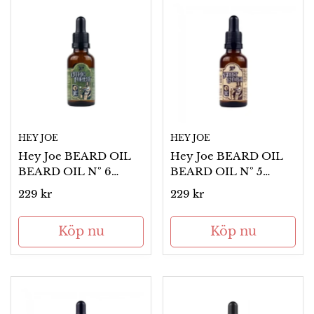
HEY JOE
HEY JOE
Hey Joe BEARD OIL
Hey Joe BEARD OIL
BEARD OIL Nº 6
BEARD OIL Nº 5
CITRIC FOREST
SWEET CHUFA
Ordinarie
229 kr
Ordinarie
229 kr
pris
pris
Köp nu
Köp nu