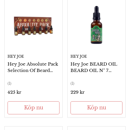
HEY JOE
HEY JOE
Hey Joe Absolute Pack
Hey Joe BEARD OIL
Selection Of Beard
BEARD OIL Nº 7
Oils 7 x 3 ml
FRESH MINT
(1)
(1)
Ordinarie
425 kr
Ordinarie
229 kr
pris
pris
Köp nu
Köp nu