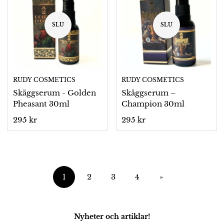
SLU
SLU
RUDY COSMETICS
RUDY COSMETICS
Skäggserum - Golden
Skäggserum –
Pheasant 30ml
Champion 30ml
Ordinarie
295 kr
Ordinarie
295 kr
pris
pris
1
2
3
4
»
Nyheter och artiklar!