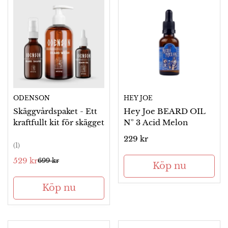
ODENSON
HEY JOE
Skäggvårdspaket - Ett
Hey Joe BEARD OIL
kraftfullt kit för skägget
Nº 3 Acid Melon
Ordinarie
229 kr
(1)
pris
529 kr
699 kr
Försäljningspris
Ordinarie
Köp nu
pris
Köp nu