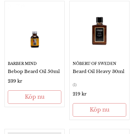
BARBER MIND
NÕBERU OF SWEDEN
Bebop Beard Oil 50ml
Beard Oil Heavy 30ml
Ordinarie
239 kr
(1)
pris
Ordinarie
219 kr
Köp nu
pris
Köp nu