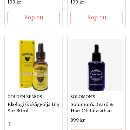
Ordinarie
199 kr
Ordinarie
199 kr
pris
pris
Köp nu
Köp nu
GOLDEN BEARDS
SOLOMON'S
Ekologisk skäggolja Big
Solomon's Beard &
Sur 30ml
Hair Oli Leviathan
50ml
Ordinarie
399 kr
(1)
pris