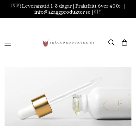
🇸🇪 Leveranstid 1-3 dagar | Fraktfritt över 400:- |
info@skaggprodukter.se |🇸🇪