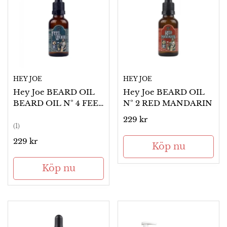
HEY JOE
HEY JOE
Hey Joe BEARD OIL
Hey Joe BEARD OIL
BEARD OIL Nº 4 FEEL
Nº 2 RED MANDARIN
WOOD
Ordinarie
229 kr
(1)
pris
Ordinarie
229 kr
Köp nu
pris
Köp nu