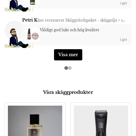
i går
Petri K
har recenserat
Skäggvårdspaket - skäggolja + skäggvax Trollskog
Väldigt god lukt och hög kvalitet
i går
Visa mer
Våra skäggprodukter