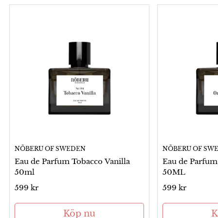
NÕBERU OF SWEDEN
NÕBERU OF SW
Eau de Parfum Tobacco Vanilla
Eau de Parfum
50ml
50ML
Ordinarie
599 kr
Ordinarie
599 kr
pris
pris
Köp nu
K