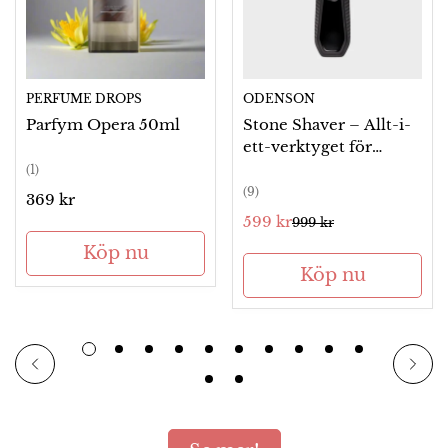
PERFUME DROPS
ODENSON
Parfym Opera 50ml
Stone Shaver – Allt-i-
ett-verktyget för
smidig rakning,
(1)
överallt
(9)
Ordinarie
369 kr
pris
599 kr
999 kr
Försäljningspris
Ordinarie
pris
Köp nu
Köp nu