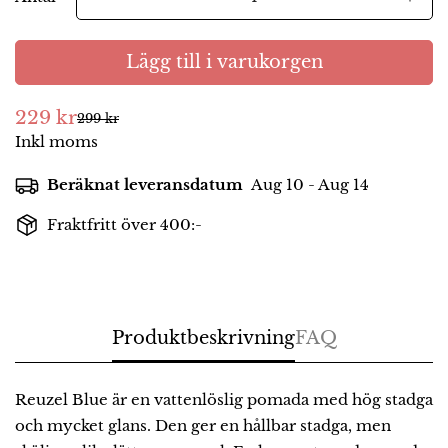
Lägg till i varukorgen
229 kr
299 kr
Försäljningspris
Ordinarie
Inkl moms
pris
Beräknat leveransdatum
Aug 10 - Aug 14
Fraktfritt över 400:-
Produktbeskrivning
FAQ
Reuzel Blue är en vattenlöslig pomada med hög stadga
och mycket glans. Den ger en hållbar stadga, men