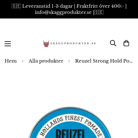
🇸🇪 Leveranstid 1-3 dagar | Fraktfritt över 400:- |
info@skaggprodukter.se |🇸🇪
Hem
Alla produkter
Reuzel Strong Hold Pomade 95g