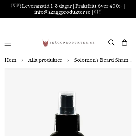
🇸🇪 Leveranstid 1-3 dagar | Fraktfritt över 400:- |
info@skaggprodukter.se |🇸🇪
Hem
Alla produkter
Solomon's Beard Shampoo Japanese Sandal 100ml