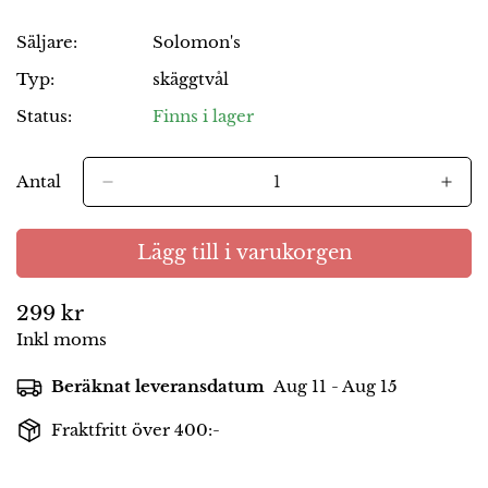
Säljare:
Solomon's
Typ:
skäggtvål
Status:
Finns i lager
Antal
Lägg till i varukorgen
Ordinarie
299 kr
pris
Inkl moms
Beräknat leveransdatum
Aug 11 - Aug 15
Fraktfritt över 400:-