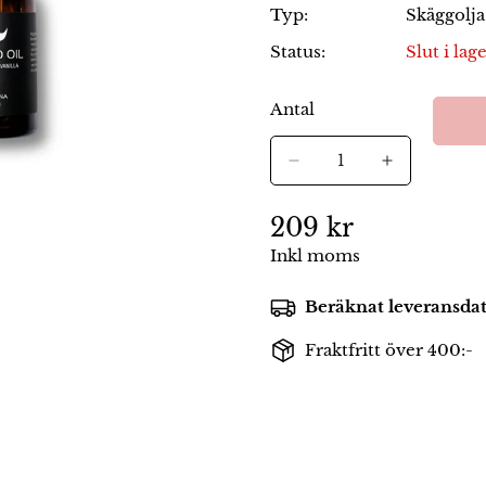
Typ:
Skäggolja
Status:
Slut i lag
Antal
Ordinarie
209 kr
pris
Inkl moms
Beräknat leveransd
Fraktfritt över 400:-