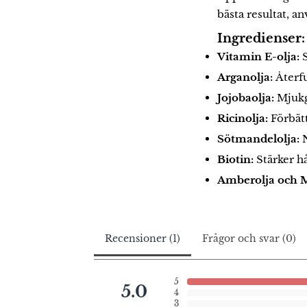
bästa resultat, a
Ingredienser:
Vitamin E-olja:
Arganolja:
Återfu
Jojobaolja:
Mjukg
Ricinolja:
Förbätt
Sötmandelolja:
Biotin:
Stärker h
Amberolja och M
Recensioner (1)
Frågor och svar (0)
5
5.0
4
3