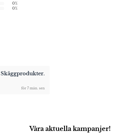
0%
0%
h Skäggprodukter.
för 7 mån. sen
Våra aktuella kampanjer!