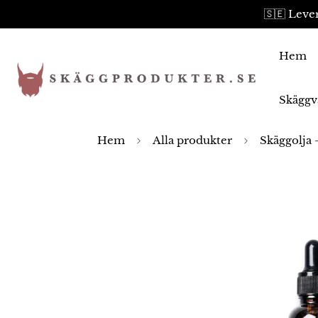
🇸🇪 Lever
Hem
Skäggv
Hem
Alla produkter
Skäggolja 