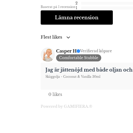
2
Baserat på 1 recension
1
Lämna recension
Flest likes
Casper H
Verifierad köpare
Comfortable Stubble
Jag är jättenöjd med både oljan oc
Skäggolja - Coconut & Vanilla 30ml
0 likes
Powered by GAMIFIERA.®