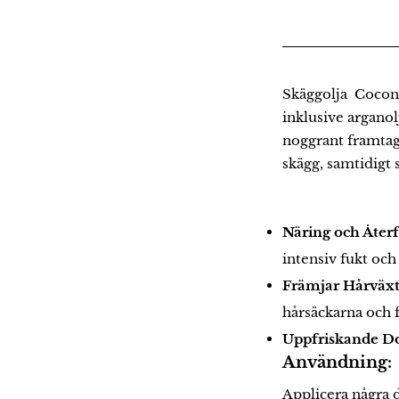
Skäggolja Coconut
inklusive argano
noggrant framtagn
skägg, samtidigt
Näring och Åter
intensiv fukt och
Främjar Hårväxt
hårsäckarna och f
Uppfriskande Do
Användning:
Applicera några d