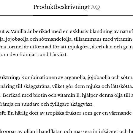
Produktbeskrivning
FAQ
 & Vanilla är berikad med en exklusiv blandning av naturli
lja, jojobaolja och sötmandelolja, tillsammans med vitamin
a formel är utformad för att mjukgöra, återfukta och ge nä
 som den främjar sund hårväxt.
fuktning:
Kombinationen av arganolja, jojobaolja och sötm
 näring till skäggstråna, vilket gör dem mjuka och lättskötta.
:
Berikad med biotin och vitamin E, hjälper denna olja till a
rämja en sundare och fylligare skäggväxt.
ft:
En härlig doft av tropiska frukter som ger en värmande 
roppar av oljan i handflatan och massera in i skägget och 