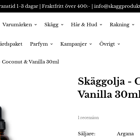
anstid 1-3 dagar | Fraktfritt över 400:- | info@skaggprodukt
Varumärken
Skägg
Hår & Hud
Rakning
årdspaket
Parfym
Kampanjer
Övrigt
- Coconut & Vanilla 30ml
Skäggolja -
Vanilla 30m
1 recension
Säljare:
Argana