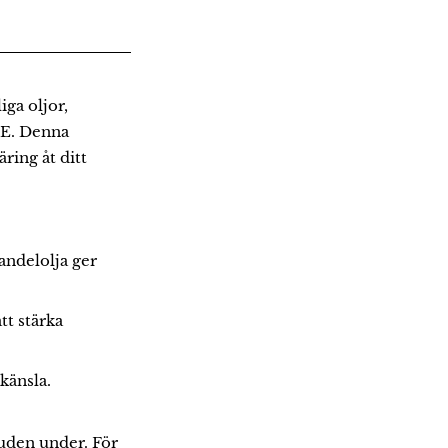
ga oljor,
 E. Denna
ring åt ditt
andelolja ger
tt stärka
känsla.
huden under. För