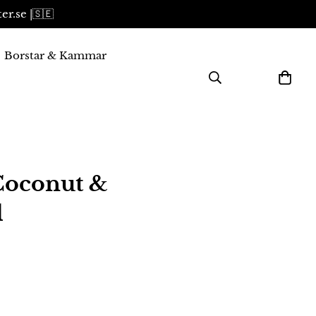
er.se |🇸🇪
Borstar & Kammar
 Coconut &
l