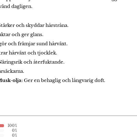
nvänd dagligen.
Stärker och skyddar hårstråna.
ktar och ger glans.
ör och främjar sund hårväxt.
rar hårväxt och tjocklek.
Näringsrik och återfuktande.
årsäckarna.
usk-olja:
Ger en behaglig och långvarig doft.
100%
0%
0%